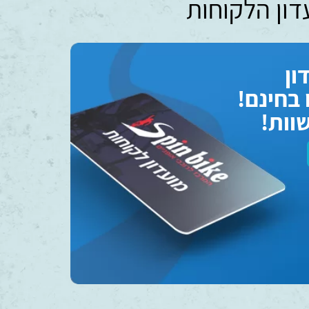
דון הלקוחות
ון
בחינם!
עית ביותר. יחס אדיב, מחירים
וות!
עיקר והחשוב מכל דבר אחר נותנים
משים אותה בעת הצורך – בלי
לי פלפולים. .כל הכבוד!!!
עדי
נס ציונה