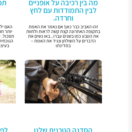
מה בין רכיבה על אופניים
תכנ
לבין התמודדות עם לחץ
וחרדה.
זהו האביב כבר כאן! אם נאמר את האמת
האם יל
בתקופה האחרונה קצת קשה לראות ולחוות
יותר חר
את הטבע כמו בשנים עברו.. באו נשים את
תסכול. י
הדברים על השולחן ונגיד את האמת –
הנוכחית
במדינתו
בעיצו
הסדנה הטכנית שלנו
לפנ