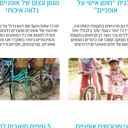
ית “חוסן אישי על
מגוון עצום של אופניים 
אופניים”
נלווה איכותי
דכם מרגישים בתקופה האחרונה..
מרכז Spin bike שם דגש גדול 
דה? יותר כעס? יותר בלבול? יותר
ואיכותי של אופניים ומוצרים נלווים
לדים ובני נוער רבים חווים בתקופה
תוכלו למצוא את כל המותגים המו
 מצוקה קשה! אנו כהורים נמצאים
והאיכותיים ביותר בשוק!!! אנו מש
מם של ימים מאתגרים הדורשים
אופניים, קורקינטים, סקייטבורדים 
י שרוכשים אופניים
5 טיפים חשובים לפ