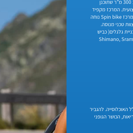
מרכז Spin bike ממוקם בנס ציונה ומשתרע על שטח של כ 300 מ”ר שתוכנן
ועית. המרכז מקפיד
על איכות ומקצוענות והכל באווירה ביתית ואישית. הגישה למרכז Spin bike נוחה
ות טכני מנוסה.
יית גלגלים( כביש
ב החלקים (לדוג’ :Shimano, Sram, Truvativ,
 האוכלוסייה. להגביר
ות, הכושר הגופני