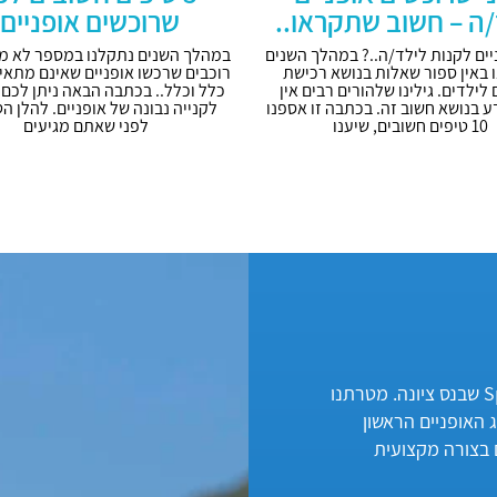
/ה – חשוב שתקראו..
שרוכשים אופניים.
יים לקנות לילד/ה..? במהלך השנים
במהלך השנים נתקלנו במספר לא מ
 באין ספור שאלות בנושא רכישת
רוכבים שרכשו אופניים שאינם מתאי
 לילדים. גילינו שלהורים רבים אין
ע בנושא חשוב זה. בכתבה זו אספנו
לקנייה נבונה של אופניים. להלן הט
10 טיפים חשובים, שיענו
לפני שאתם מגיעים
בשלהי 2003, החלטנו לפתוח את מרכז האופניים Spin bike שבנס ציונה. מטרתנו
ג האופניים הראשון
ם בצורה מקצועית