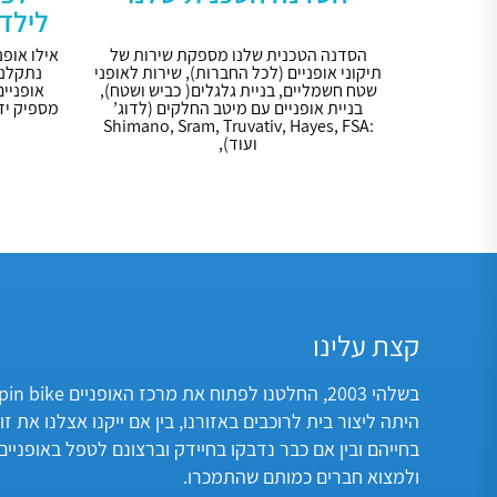
לילד
הסדנה הטכנית שלנו מספקת שירות של
אילו אופנ
תיקוני אופניים (לכל החברות), שירות לאופני
נתקלנו
שטח חשמליים, בניית גלגלים( כביש ושטח),
אופניים
בניית אופניים עם מיטב החלקים (לדוג’
מספיק יד
:Shimano, Sram, Truvativ, Hayes, FSA
ועוד),
קצת עלינו
היתה ליצור בית לרוכבים באזורנו, בין אם ייקנו אצלנו את זו
בחייהם ובין אם כבר נדבקו בחיידק וברצונם לטפל באופניי
ולמצוא חברים כמותם שהתמכרו.